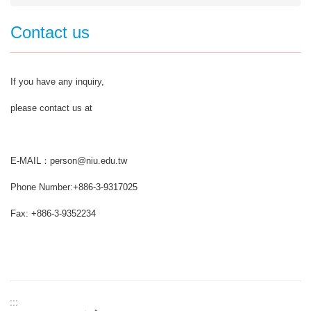
Contact us
If you have any inquiry,
please contact us at
E-MAIL：person@niu.edu.tw
Phone Number:+886-3-9317025
Fax: +886-3-9352234
:::