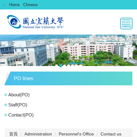
跳
:::
Home
Chinese
到
主
要
內
容
區
PO lines
About(PO)
Staff(PO)
Contact(PO)
首頁
Administration
Personnel's Office
Contact us